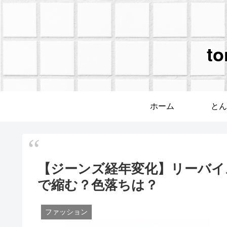
t
ホーム
とん
【ジーンズ経年変化】リーバイ
で縮む？色落ちは？
ファッション