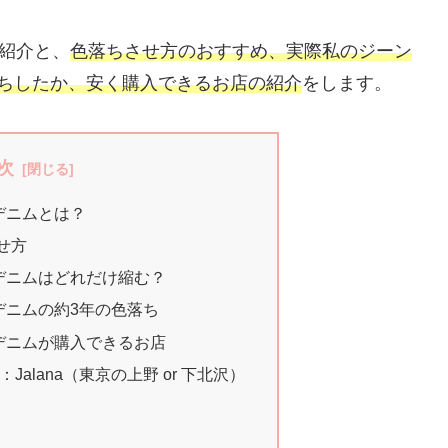
の紹介と、
色落ちさせ方のおすすめ、実際私のジーン
ちしたか、安く購入できるお店の紹介
をします。
次
デニムとは？
せ方
ドデニムはどれだけ縮む？
デニムの約3年の色落ち
トデニムが購入できるお店
alana（東京の上野 or 下北沢）