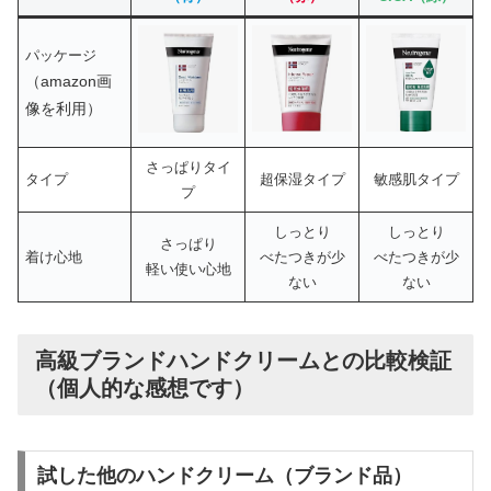
パッケージ
（amazon画
像を利用）
さっぱりタイ
タイプ
超保湿タイプ
敏感肌タイプ
プ
しっとり
しっとり
さっぱり
着け心地
べたつきが少
べたつきが少
軽い使い心地
ない
ない
高級ブランドハンドクリームとの比較検証
（個人的な感想です）
試した他のハンドクリーム（ブランド品）