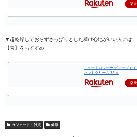
楽
▼超乾燥しておらずさっぱりとした着け心地がいい人には
【青】をおすすめ
ニュートロジーナ ディープモイ
ハンドクリーム 75ml
楽
ガジェット・雑貨
健康