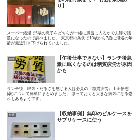
り】
スーパー銭湯で5歳の息子をどちらが一緒に風呂に入るかで夫婦で話
題になったので調べました。 東京都の条例で10歳から7歳に混浴の年
齢が最近引き下げられていました。
【午後仕事できない】ランチ後急
健康
激に眠くなるのは糖質疲労が原因
かも
ランチ後、眠気・だるさを感じる人は必見の『糖質疲労』山田悟志
(著)について簡単にまとめました。 ほっておくと大きな病気になる恐
れもあるようです。
【収納事例】無印のピルケースを
健康
サプリケースに使う