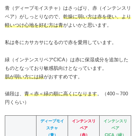
青（ディープモイスチャ）はさっぱり、赤（インテンスリ
ペア）がしっとりなので、
乾燥に弱い方は赤を使い、より
軽いつけ心地を好む方は青
がよいかと思います。
私は冬にカサカサになるので赤を愛用しています。
緑（インテンスリペアCICA）は赤に保湿成分を追加した
ものとなっており敏感肌向けとなっています。
肌が弱い方には緑
がおすすめです。
値段は、
青＜赤＜緑の順に高くになります
。（400～700
円くらい）
ディープモイ
インテンスリ
インテンスリ
スチャ
ペア
ペア
（青）
（赤）
CICA（緑）