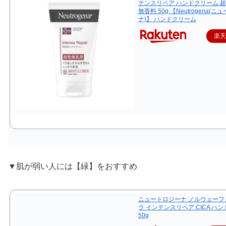
テンスリペア ハンドクリーム 
無香料 50g 【Neutrogena(
ナ)】 ハンドクリーム
楽
▼肌が弱い人には【緑】をおすすめ
ニュートロジーナ ノルウェーフ
ラ インテンスリペア CICA ハ
50g